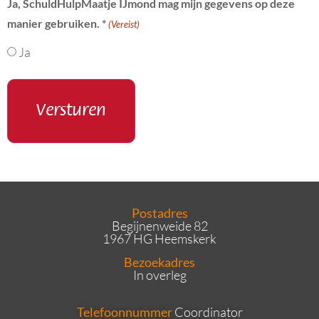
Ja, SchuldHulpMaatje IJmond mag mijn gegevens op deze
manier gebruiken. *
(Vereist)
Ja
Postadres
Begijnenweide 82
1967 HG Heemskerk
Bezoekadres
In overleg
Telefoonnummer
Coordinator