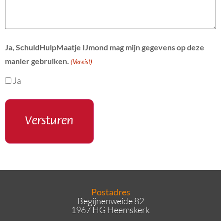
Ja, SchuldHulpMaatje IJmond mag mijn gegevens op deze
manier gebruiken.
(Vereist)
Ja
Postadres
Begijnenweide 82
1967 HG Heemskerk