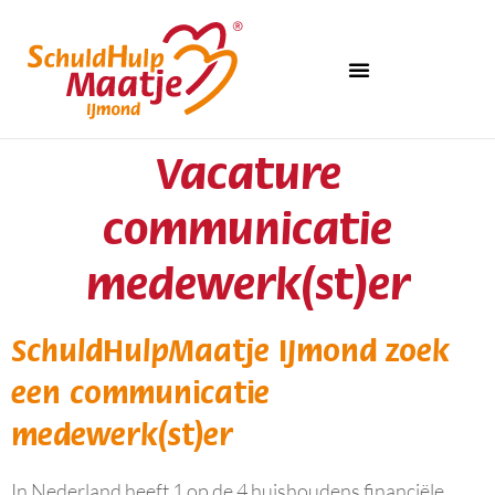
Vacature
communicatie
medewerk(st)er
SchuldHulpMaatje IJmond zoek
een communicatie
medewerk(st)er
In Nederland heeft 1 op de 4 huishoudens financiële