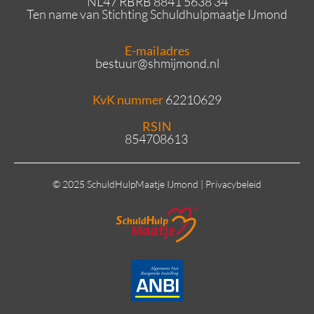
NL47 RBRB 8841 5638 34
Ten name van Stichting Schuldhulpmaatje IJmond
E-mailadres
bestuur
@shmijmond.nl
KvK nummer
62210629
RSIN
854708613
© 2025 SchuldHulpMaatje IJmond |
Privacybeleid